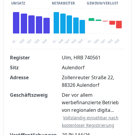
UMSATZ
MITARBEITER
GEWINN/VERLUST
2020
20…
2022
20…
2022
2023
2023
2020
20…
2022
2023
2020
2021
2021
2021
Register
Ulm, HRB 740561
Sitz
Aulendorf
Finanzkennzahlen nach kostenloser
Registrierung verfügbar
Adresse
Zollenreuter Straße 22,
88326 Aulendorf
Jetzt kostenlos registrieren
Geschäftszweig
Der vor allem
werbefinanzierte Betrieb
von regionalen digita…
Vollständig einsehbar nach
kostenloser Registrierung
Veröffentlichungen
20 IN 144/26