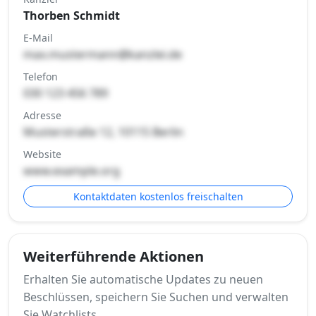
Thorben Schmidt
E-Mail
max.mustermann@kanzlei.de
Telefon
030 123 456 789
Adresse
Musterstraße 12, 10115 Berlin
Website
www.example.org
Kontaktdaten kostenlos freischalten
Weiterführende Aktionen
Erhalten Sie automatische Updates zu neuen
Beschlüssen, speichern Sie Suchen und verwalten
Sie Watchlists.