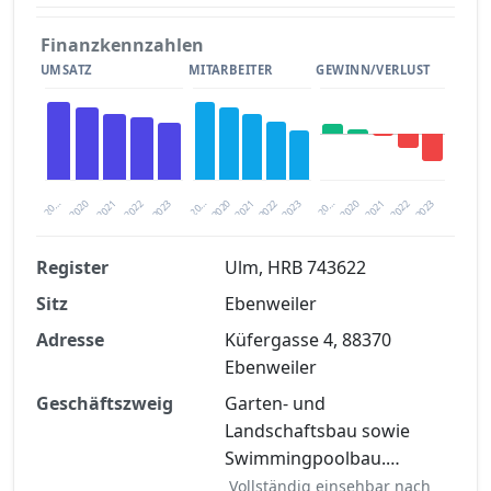
Finanzkennzahlen
UMSATZ
MITARBEITER
GEWINN/VERLUST
2020
20…
2022
20…
2022
2023
2023
2020
20…
2022
2023
2020
2021
2021
2021
Register
Ulm, HRB 743622
Sitz
Ebenweiler
Finanzkennzahlen nach kostenloser
Registrierung verfügbar
Adresse
Küfergasse 4, 88370
Ebenweiler
Jetzt kostenlos registrieren
Geschäftszweig
Garten- und
Landschaftsbau sowie
Swimmingpoolbau.…
Vollständig einsehbar nach