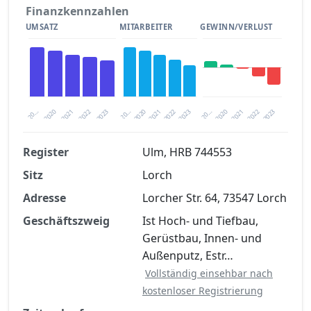
Finanzkennzahlen
UMSATZ
MITARBEITER
GEWINN/VERLUST
2020
20…
2022
20…
2022
2023
2023
2020
20…
2022
2023
2020
2021
2021
2021
Register
Ulm, HRB 744553
Sitz
Lorch
Finanzkennzahlen nach kostenloser
Registrierung verfügbar
Adresse
Lorcher Str. 64, 73547 Lorch
Jetzt kostenlos registrieren
Geschäftszweig
Ist Hoch- und Tiefbau,
Gerüstbau, Innen- und
Außenputz, Estr…
Vollständig einsehbar nach
kostenloser Registrierung