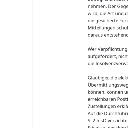
nehmen. Der Gege
wird, die Art und
die gesicherte Fo
Mitteilungen schul
daraus entstehend
Wer Verpflichtung
aufgefordert, nich
die Insolvenzverwa
Gläubiger, die el
Übermittlungswege
können, können u
erreichbaren Post
Zustellungen erklä
Auf die Durchführ
S. 2 InsO verzichte
Stichtag, der dem 