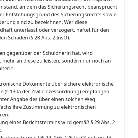
nstand, an dem das Sicherungsrecht beansprucht
 der Entstehungsgrund des Sicherungsrechts sowie
rderung sind zu bezeichnen. Wer diese
dhaft unterlässt oder verzögert, haftet für den
en Schaden (§ 28 Abs. 2 InsO).
en gegenüber der Schuldnerin hat, wird
t mehr an diese zu leisten, sondern nur noch an
lterin.
ektronische Dokumente über sichere elektronische
 (§ 130a der Zivilprozessordnung) empfangen
nter Angabe des über einen solchen Weg
fachs ihre Zustimmung zu elektronischen
ren.
ung eines Berichtstermins wird gemäß § 29 Abs. 2
t.
Prüfungstermin (§§ 29, 156, 176 InsO) entspricht,