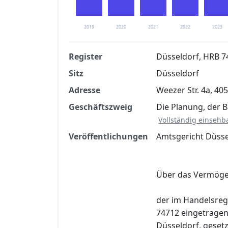
2019
2020
2021
2022
2023
Register
Düsseldorf, HRB 7
Sitz
Düsseldorf
Finanzkennzahlen nach kostenloser Regis
Adresse
Weezer Str. 4a, 40
Jetzt kostenlos registrier
Geschäftszweig
Die Planung, der B
Vollständig einsehb
Veröffentlichungen
Amtsgericht Düsse
Über das Vermög
der im Handelsreg
74712 eingetragen
Düsseldorf, gesetz