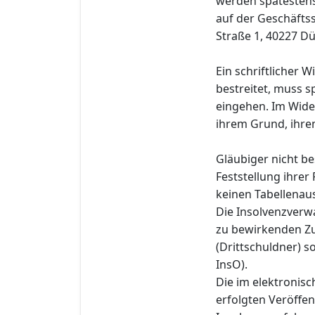
werden spätestens 
auf der Geschäfts
Straße 1, 40227 Dü
Ein schriftlicher 
bestreitet, muss s
eingehen. Im Wide
ihrem Grund, ihre
Gläubiger nicht b
Feststellung ihre
keinen Tabellenaus
Die Insolvenzverwa
zu bewirkenden Zu
(Drittschuldner) s
InsO).
Die im elektronis
erfolgten Veröffe