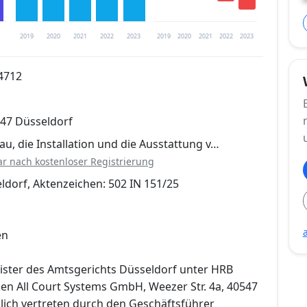
2019
2020
2021
2022
2023
2019
2020
2021
2022
2023
4712
trierung verfügbar
547 Düsseldorf
en
au, die Installation und die Ausstattung v…
ar nach kostenloser Registrierung
ldorf, Aktenzeichen: 502 IN 151/25
en
ister des Amtsgerichts Düsseldorf unter HRB
en All Court Systems GmbH, Weezer Str. 4a, 40547
lich vertreten durch den Geschäftsführer