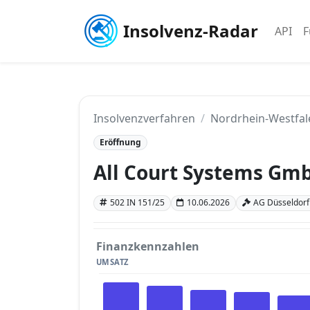
Insolvenz-Radar
API
F
Insolvenzverfahren
Nordrhein-Westfal
Eröffnung
All Court Systems Gm
502 IN 151/25
10.06.2026
AG Düsseldorf
Finanzkennzahlen
UMSATZ