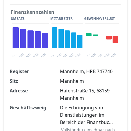
Finanzkennzahlen
UMSATZ
MITARBEITER
GEWINN/VERLUST
2020
20…
2022
20…
2022
2023
2023
2020
20…
2022
2023
2020
2021
2021
2021
Register
Mannheim, HRB 747740
Sitz
Mannheim
Finanzkennzahlen nach kostenloser
Registrierung verfügbar
Adresse
Hafenstraße 15, 68159
Mannheim
Jetzt kostenlos registrieren
Geschäftszweig
Die Erbringung von
Dienstleistungen im
Bereich der Finanzbuc…
Vollständig einsehbar nach