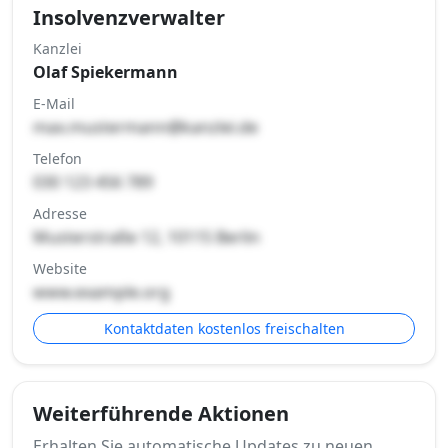
Insolvenzverwalter
Kanzlei
Olaf Spiekermann
E-Mail
max.mustermann@kanzlei.de
Telefon
030 123 456 789
Adresse
Musterstraße 12, 10115 Berlin
Website
www.example.org
Kontaktdaten kostenlos freischalten
Weiterführende Aktionen
Erhalten Sie automatische Updates zu neuen