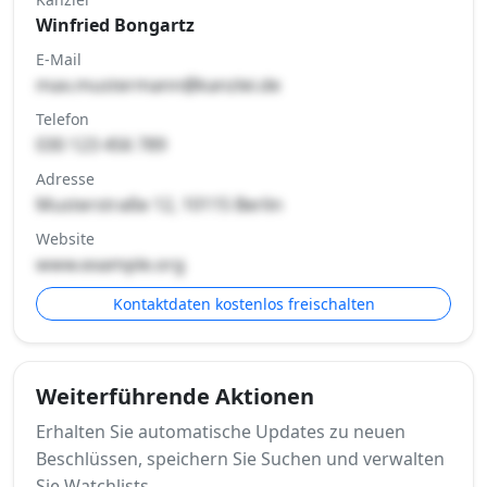
Winfried Bongartz
E-Mail
max.mustermann@kanzlei.de
Telefon
030 123 456 789
Adresse
Musterstraße 12, 10115 Berlin
Website
www.example.org
Kontaktdaten kostenlos freischalten
Weiterführende Aktionen
Erhalten Sie automatische Updates zu neuen
Beschlüssen, speichern Sie Suchen und verwalten
Sie Watchlists.