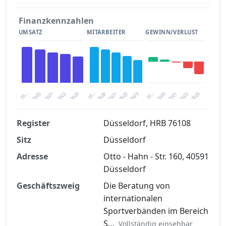
Finanzkennzahlen
UMSATZ
MITARBEITER
GEWINN/VERLUST
2020
20…
2022
20…
2022
2023
2023
2020
20…
2022
2023
2020
2021
2021
2021
Register
Düsseldorf, HRB 76108
Sitz
Düsseldorf
Finanzkennzahlen nach kostenloser
Registrierung verfügbar
Adresse
Otto - Hahn - Str. 160, 40591
Düsseldorf
Jetzt kostenlos registrieren
Geschäftszweig
Die Beratung von
internationalen
Sportverbänden im Bereich
S…
Vollständig einsehbar