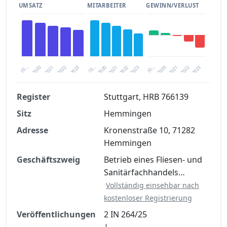
UMSATZ
MITARBEITER
GEWINN/VERLUST
2020
20…
2022
20…
2022
2023
2023
2020
20…
2022
2023
2020
2021
2021
2021
Register
Stuttgart, HRB 766139
Sitz
Hemmingen
Finanzkennzahlen nach kostenloser
Registrierung verfügbar
Adresse
Kronenstraße 10, 71282
Hemmingen
Jetzt kostenlos registrieren
Geschäftszweig
Betrieb eines Fliesen- und
Sanitärfachhandels…
Vollständig einsehbar nach
kostenloser Registrierung
Veröffentlichungen
2 IN 264/25
|