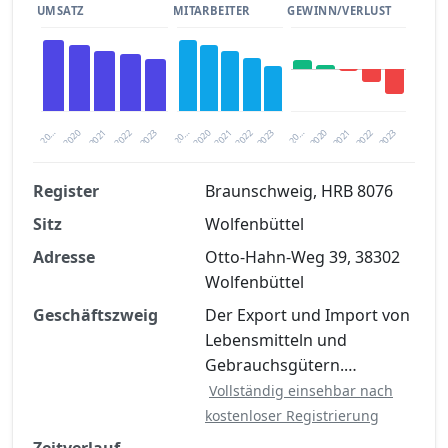
UMSATZ
MITARBEITER
GEWINN/VERLUST
2023
2020
2020
20…
2022
2023
20…
2022
2021
2021
20…
2020
2021
2022
2023
Register
Braunschweig, HRB 8076
Sitz
Wolfenbüttel
Finanzkennzahlen nach kostenloser
Registrierung verfügbar
Adresse
Otto-Hahn-Weg 39, 38302
Wolfenbüttel
Jetzt kostenlos registrieren
Geschäftszweig
Der Export und Import von
Lebensmitteln und
Gebrauchsgütern.…
Vollständig einsehbar nach
kostenloser Registrierung
Zeitverlauf