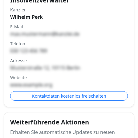
Insolvenzverwalter
Kanzlei
Wilhelm Perk
E-Mail
max.mustermann@kanzlei.de
Telefon
030 123 456 789
Adresse
Musterstraße 12, 10115 Berlin
Website
www.example.org
Kontaktdaten kostenlos freischalten
Weiterführende Aktionen
Erhalten Sie automatische Updates zu neuen