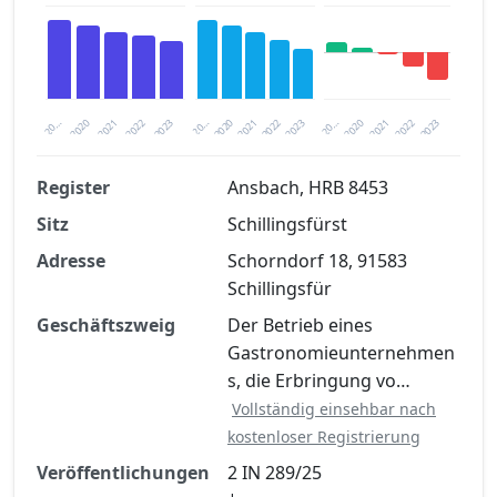
2020
20…
2022
20…
2022
2023
2023
2020
20…
2022
2023
2020
2021
2021
2021
Register
Ansbach, HRB 8453
Sitz
Schillingsfürst
Finanzkennzahlen nach kostenloser
Registrierung verfügbar
Adresse
Schorndorf 18, 91583
Schillingsfür
Jetzt kostenlos registrieren
Geschäftszweig
Der Betrieb eines
Gastronomieunternehmen
s, die Erbringung vo…
Vollständig einsehbar nach
kostenloser Registrierung
Veröffentlichungen
2 IN 289/25