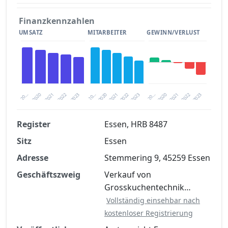
Finanzkennzahlen
UMSATZ
MITARBEITER
GEWINN/VERLUST
2020
20…
2022
20…
2022
2023
2023
2020
20…
2022
2023
2020
2021
2021
2021
Register
Essen, HRB 8487
Sitz
Essen
Finanzkennzahlen nach kostenloser
Registrierung verfügbar
Adresse
Stemmering 9, 45259 Essen
Jetzt kostenlos registrieren
Geschäftszweig
Verkauf von
Grosskuchentechnik…
Vollständig einsehbar nach
kostenloser Registrierung