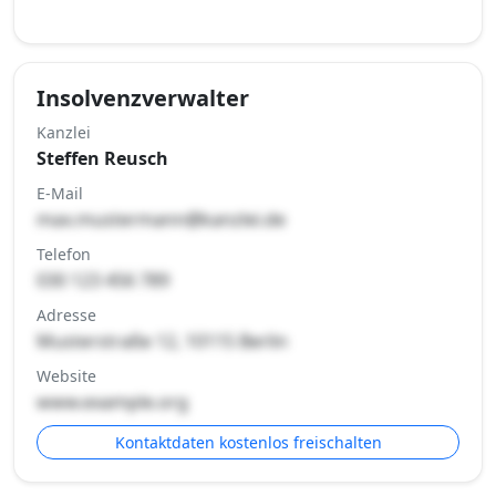
Insolvenzverwalter
Kanzlei
Steffen Reusch
E-Mail
max.mustermann@kanzlei.de
Telefon
030 123 456 789
Adresse
Musterstraße 12, 10115 Berlin
Website
www.example.org
Kontaktdaten kostenlos freischalten