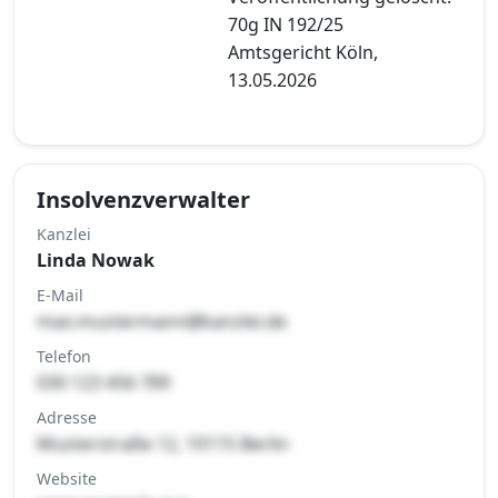
70g IN 192/25
Amtsgericht Köln,
13.05.2026
Insolvenzverwalter
Kanzlei
Linda Nowak
E-Mail
max.mustermann@kanzlei.de
Telefon
030 123 456 789
Adresse
Musterstraße 12, 10115 Berlin
Website