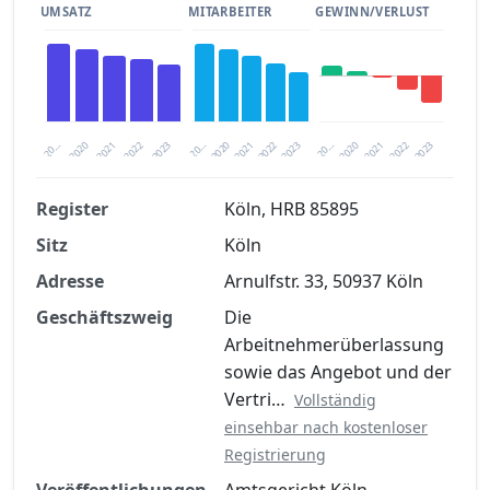
UMSATZ
MITARBEITER
GEWINN/VERLUST
2020
20…
2022
20…
2022
2023
2023
2020
20…
2022
2023
2020
2021
2021
2021
Register
Köln, HRB 85895
Sitz
Köln
Finanzkennzahlen nach kostenloser
Registrierung verfügbar
Adresse
Arnulfstr. 33, 50937 Köln
Jetzt kostenlos registrieren
Geschäftszweig
Die
Arbeitnehmerüberlassung
sowie das Angebot und der
Vertri…
Vollständig
einsehbar nach kostenloser
Registrierung
Veröffentlichungen
Amtsgericht Köln,