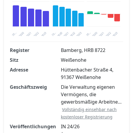
2020
20…
2022
20…
2022
2023
2023
2020
20…
2022
2023
2020
2021
2021
2021
Register
Bamberg, HRB 8722
Sitz
Weißenohe
Finanzkennzahlen nach kostenloser
Registrierung verfügbar
Adresse
Hüttenbacher Straße 4,
91367 Weißenohe
Jetzt kostenlos registrieren
Geschäftszweig
Die Verwaltung eigenen
Vermögens, die
gewerbsmäßige Arbeitne…
Vollständig einsehbar nach
kostenloser Registrierung
Veröffentlichungen
IN 24/26