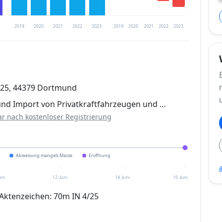
2019
2020
2021
2022
2023
2019
2020
2021
2022
2023
trierung verfügbar
 25, 44379 Dortmund
en
 und Import von Privatkraftfahrzeugen und …
ar nach kostenloser Registrierung
Abweisung mangels Masse
Eröffnung
uni
12. Juni
14. Juni
16. Juni
 Aktenzeichen: 70m IN 4/25