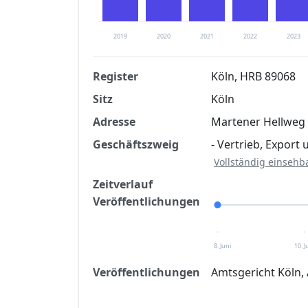
2019
2020
2021
2022
2023
Register
Köln, HRB 89068
Sitz
Köln
Finanzkennzahlen nach kostenloser Regis
Adresse
Martener Hellweg
Jetzt kostenlos registrier
Geschäftszweig
- Vertrieb, Export
Vollständig einsehb
Zeitverlauf
Veröffentlichungen
8. Juni
10. J
Veröffentlichungen
Amtsgericht Köln,