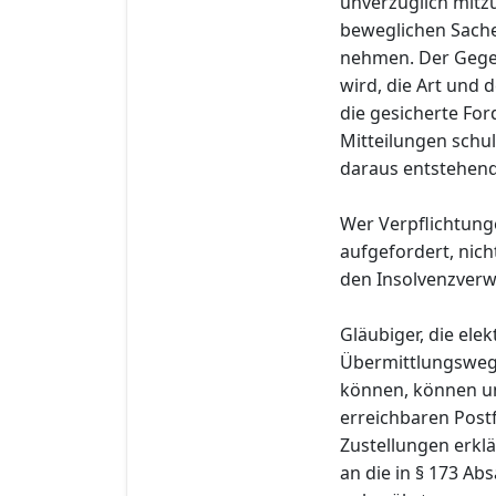
unverzüglich mitzu
beweglichen Sache
nehmen. Der Gege
wird, die Art und
die gesicherte Fo
Mitteilungen schul
daraus entstehend
Wer Verpflichtung
aufgefordert, nich
den Insolvenzverwa
Gläubiger, die el
Übermittlungswege
können, können u
erreichbaren Post
Zustellungen erklä
an die in § 173 Ab