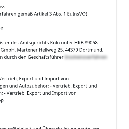
uss
rfahren gemäß Artikel 3 Abs. 1 EuInsVO)
en
ister des Amtsgerichts Köln unter HRB 89068
K GmbH, Martener Hellweg 25, 44379 Dortmund,
ten durch den Geschäftsführer
Insolvenzverfahren
Vertrieb, Export und Import von
ugen und Autozubehör; - Vertrieb, Export und
 - Vertrieb, Export und Import von
pp
ngsunfähigkeit und Überschuldung heute, am