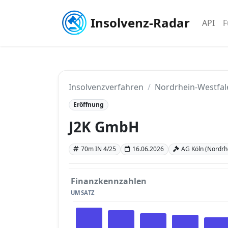
Insolvenz-Radar
API
F
Insolvenzverfahren
Nordrhein-Westfal
Eröffnung
J2K GmbH
70m IN 4/25
16.06.2026
AG Köln (Nordrh
Finanzkennzahlen
UMSATZ