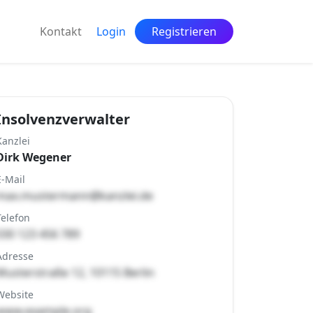
Kontakt
Login
Registrieren
Insolvenzverwalter
Kanzlei
Dirk Wegener
E-Mail
max.mustermann@kanzlei.de
Telefon
030 123 456 789
Adresse
Musterstraße 12, 10115 Berlin
Website
www.example.org