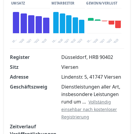
UMSATZ
MITARBEITER
GEWINN/VERLUST
2020
20…
2022
20…
2022
2023
2023
2020
20…
2022
2023
2020
2021
2021
2021
Register
Düsseldorf, HRB 90402
Sitz
Viersen
Finanzkennzahlen nach kostenloser
Registrierung verfügbar
Adresse
Lindenstr. 5, 41747 Viersen
Jetzt kostenlos registrieren
Geschäftszweig
Dienstleistungen aller Art,
insbesondere Leistungen
rund um …
Vollständig
einsehbar nach kostenloser
Registrierung
Zeitverlauf
Veröffentlichungen