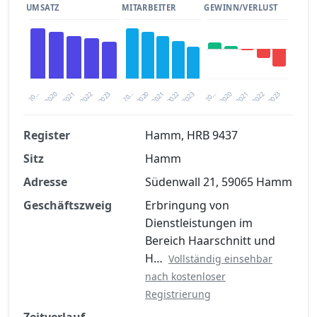
UMSATZ
MITARBEITER
GEWINN/VERLUST
2020
20…
2022
20…
2022
2023
2023
2020
20…
2022
2023
2020
2021
2021
2021
Register
Hamm, HRB 9437
Sitz
Hamm
Finanzkennzahlen nach kostenloser
Registrierung verfügbar
Adresse
Südenwall 21, 59065 Hamm
Jetzt kostenlos registrieren
Geschäftszweig
Erbringung von
Dienstleistungen im
Bereich Haarschnitt und
H…
Vollständig einsehbar
nach kostenloser
Registrierung
Zeitverlauf