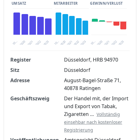
UMSATZ
MITARBEITER
GEWINN/VERLUST
2020
20…
2022
20…
2022
2023
2023
2020
20…
2022
2023
2020
2021
2021
2021
Register
Düsseldorf, HRB 94970
Sitz
Düsseldorf
Finanzkennzahlen nach kostenloser
Registrierung verfügbar
Adresse
August-Bagel-Straße 71,
40878 Ratingen
Jetzt kostenlos registrieren
Geschäftszweig
Der Handel mit, der Import
und Export von Tabak,
Zigaretten …
Vollständig
einsehbar nach kostenloser
Registrierung
Veröffentlichungen
Amtsgericht Düsseldorf,