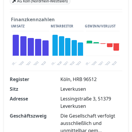
AG Köln (Nordrhein-Westfalen)
Finanzkennzahlen
UMSATZ
MITARBEITER
GEWINN/VERLUST
2020
20…
2022
20…
2022
2023
2023
2020
20…
2022
2023
2020
2021
2021
2021
Register
Köln, HRB 96512
Sitz
Leverkusen
Finanzkennzahlen nach kostenloser
Registrierung verfügbar
Adresse
Lessingstraße 3, 51379
Leverkusen
Jetzt kostenlos registrieren
Geschäftszweig
Die Gesellschaft verfolgt
ausschließlich und
unmittelbar gem…