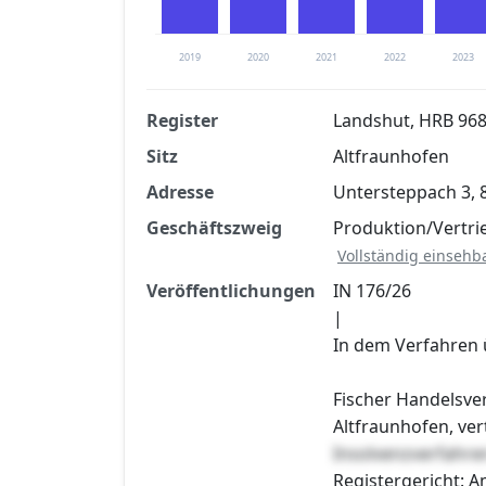
2019
2020
2021
2022
2023
Register
Landshut, HRB 96
Sitz
Altfraunhofen
Finanzkennzahlen nach kostenloser Regis
Adresse
Untersteppach 3, 
Jetzt kostenlos registrier
Geschäftszweig
Produktion/Vertri
Vollständig einsehb
Veröffentlichungen
IN 176/26
|
In dem Verfahren 
Fischer Handelsve
Altfraunhofen, ve
Insolvenzverfahre
Registergericht: A