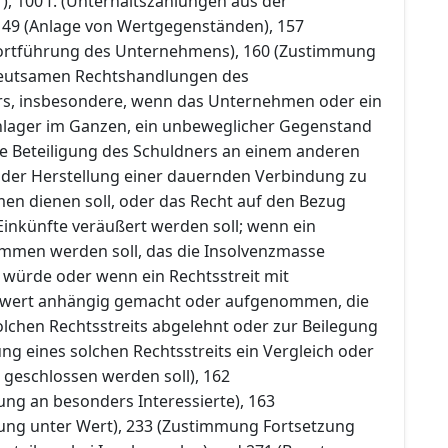
), 100 f. (Unterhaltszahlungen aus der
149 (Anlage von Wertgegenständen), 157
 Fortführung des Unternehmens), 160 (Zustimmung
eutsamen Rechtshandlungen des
rs, insbesondere, wenn das Unternehmen oder ein
nlager im Ganzen, ein unbeweglicher Gegenstand
ie Beteiligung des Schuldners an einem anderen
der Herstellung einer dauernden Verbindung zu
n dienen soll, oder das Recht auf den Bezug
inkünfte veräußert werden soll; wenn ein
mmen werden soll, das die Insolvenzmasse
 würde oder wenn ein Rechtsstreit mit
itwert anhängig gemacht oder aufgenommen, die
lchen Rechtsstreits abgelehnt oder zur Beilegung
g eines solchen Rechtsstreits ein Vergleich oder
 geschlossen werden soll), 162
ung an besonders Interessierte), 163
ung unter Wert), 233 (Zustimmung Fortsetzung