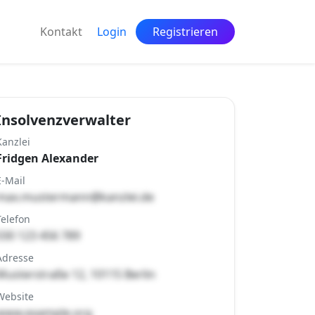
Kontakt
Login
Registrieren
Insolvenzverwalter
Kanzlei
Fridgen Alexander
E-Mail
max.mustermann@kanzlei.de
Telefon
030 123 456 789
Adresse
Musterstraße 12, 10115 Berlin
Website
www.example.org