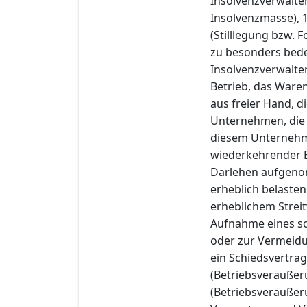
Insolvenzverwalter
Insolvenzmasse), 
(Stilllegung bzw.
zu besonders bed
Insolvenzverwalte
Betrieb, das Ware
aus freier Hand, d
Unternehmen, die 
diesem Unternehme
wiederkehrender E
Darlehen aufgeno
erheblich belasten
erheblichem Stre
Aufnahme eines so
oder zur Vermeidun
ein Schiedsvertrag
(Betriebsveräußer
(Betriebsveräußer