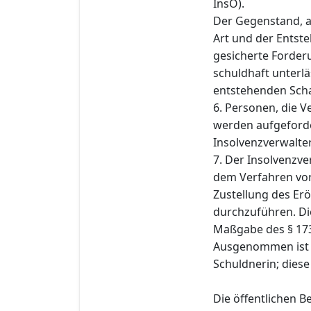
InsO).
Der Gegenstand, a
Art und der Entst
gesicherte Forderu
schuldhaft unterlä
entstehenden Schad
6. Personen, die 
werden aufgeforde
Insolvenzverwalter 
7. Der Insolvenzve
dem Verfahren vo
Zustellung des Er
durchzuführen. Di
Maßgabe des § 173
Ausgenommen ist d
Schuldnerin; diese
Die öffentlichen 