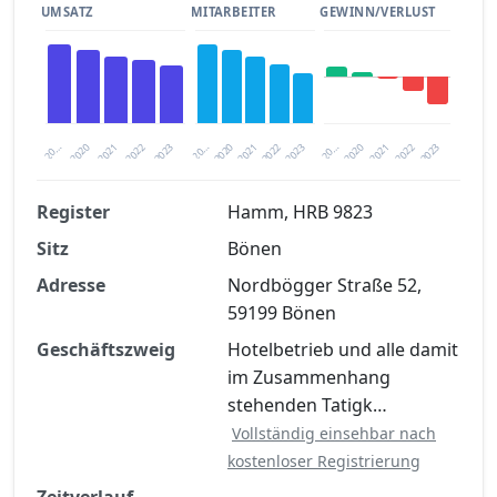
UMSATZ
MITARBEITER
GEWINN/VERLUST
2020
20…
2022
20…
2022
2023
2023
2020
20…
2022
2023
2020
2021
2021
2021
Register
Hamm, HRB 9823
Sitz
Bönen
Finanzkennzahlen nach kostenloser
Registrierung verfügbar
Adresse
Nordbögger Straße 52,
59199 Bönen
Jetzt kostenlos registrieren
Geschäftszweig
Hotelbetrieb und alle damit
im Zusammenhang
stehenden Tatigk…
Vollständig einsehbar nach
kostenloser Registrierung
Zeitverlauf