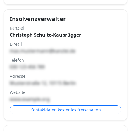
Insolvenzverwalter
Kanzlei
Christoph Schulte-Kaubrügger
E-Mail
max.mustermann@kanzlei.de
Telefon
030 123 456 789
Adresse
Musterstraße 12, 10115 Berlin
Website
www.example.org
Kontaktdaten kostenlos freischalten