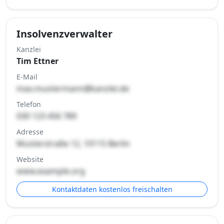
Insolvenzverwalter
Kanzlei
Tim Ettner
E-Mail
max.mustermann@kanzlei.de
Telefon
030 123 456 789
Adresse
Musterstraße 12, 10115 Berlin
Website
www.example.org
Kontaktdaten kostenlos freischalten