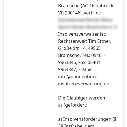
Bramsche (AG Osnabrück,
VR 200146), vertr. d.:
Insolvenzverfahren Reha-
Sport-Verein Bramsche e. V.
Insolvenzverwalter ist:
Rechtsanwalt Tim Ettner,
Große Str. 14, 49565
Bramsche, Tel.: 05461-
9963346, Fax: 05461-
9963347, E-Mail:
info@pannenborg-
insolvenzverwaltung.de.
Die Gläubiger werden
aufgefordert:
a) Insolvenzforderungen (§
38 InsO) bei dem