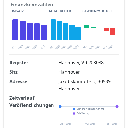
Finanzkennzahlen
UMSATZ
MITARBEITER
GEWINN/VERLUST
2020
20…
2022
20…
2022
2023
2023
2020
20…
2022
2023
2020
2021
2021
2021
Register
Hannover, VR 203088
Sitz
Hannover
Finanzkennzahlen nach kostenloser
Registrierung verfügbar
Adresse
Jakobskamp 13 d, 30539
Hannover
Jetzt kostenlos registrieren
Zeitverlauf
Veröffentlichungen
Sicherungsmaßnahme
Eröffnung
Apr. 2026
Mai 2026
Juni 2026