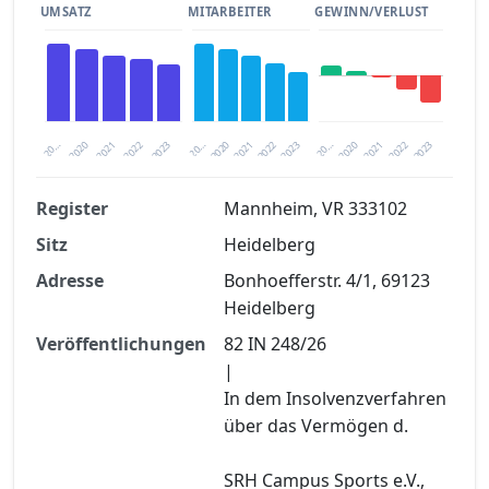
UMSATZ
MITARBEITER
GEWINN/VERLUST
2020
20…
2022
20…
2022
2023
2023
2020
20…
2022
2023
2020
2021
2021
2021
Register
Mannheim, VR 333102
Sitz
Heidelberg
Finanzkennzahlen nach kostenloser
Registrierung verfügbar
Adresse
Bonhoefferstr. 4/1, 69123
Heidelberg
Jetzt kostenlos registrieren
Veröffentlichungen
82 IN 248/26
|
In dem Insolvenzverfahren
über das Vermögen d.
SRH Campus Sports e.V.,