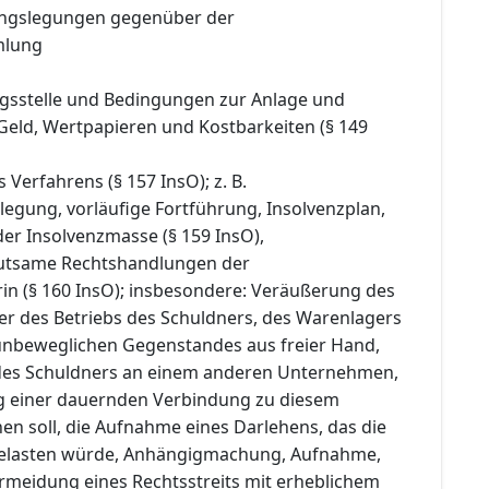
ngslegungen gegenüber der
mlung
ngsstelle und Bedingungen zur Anlage und
Geld, Wertpapieren und Kostbarkeiten (§ 149
 Verfahrens (§ 157 InsO); z. B.
legung, vorläufige Fortführung, Insolvenzplan,
er Insolvenzmasse (§ 159 InsO),
utsame Rechtshandlungen der
rin (§ 160 InsO); insbesondere: Veräußerung des
 des Betriebs des Schuldners, des Warenlagers
unbeweglichen Gegenstandes aus freier Hand,
 des Schuldners an einem anderen Unternehmen,
ng einer dauernden Verbindung zu diesem
n soll, die Aufnahme eines Darlehens, das die
belasten würde, Anhängigmachung, Aufnahme,
rmeidung eines Rechtsstreits mit erheblichem