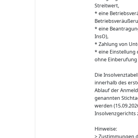
Streitwert,
* eine Betriebsve
Betriebsveräußerun
* eine Beantragun
InsO),
* Zahlung von Unte
* eine Einstellung
ohne Einberufung
Die Insolvenztabe
innerhalb des erst
Ablauf der Anmeld
genannten Stichtag
werden (15.09.2026)
Insolvenzgerichts z
Hinweise:
> Zustimmungen d