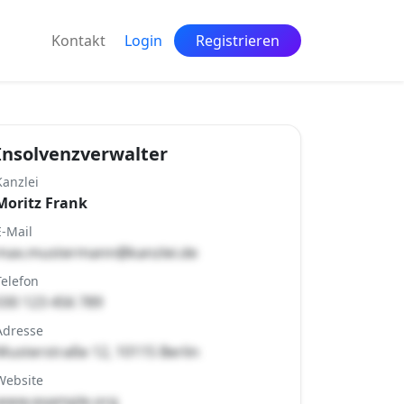
Kontakt
Login
Registrieren
Insolvenzverwalter
Kanzlei
Moritz Frank
E-Mail
max.mustermann@kanzlei.de
Telefon
030 123 456 789
Adresse
Musterstraße 12, 10115 Berlin
Website
www.example.org