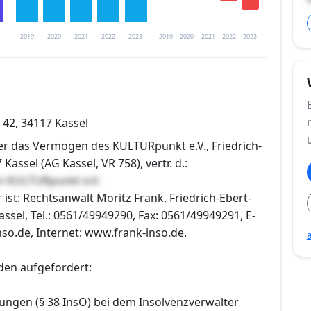
2019
2020
2021
2022
2023
2019
2020
2021
2022
2023
trierung verfügbar
. 42, 34117 Kassel
en
ber das Vermögen des KULTURpunkt e.V., Friedrich-
 Kassel (AG Kassel, VR 758), vertr. d.:
n KULTURpunkt e.V.
 ist: Rechtsanwalt Moritz Frank, Friedrich-Ebert-
assel, Tel.: 0561/49949290, Fax: 0561/49949291, E-
nso.de, Internet: www.frank-inso.de.
den aufgefordert:
ungen (§ 38 InsO) bei dem Insolvenzverwalter