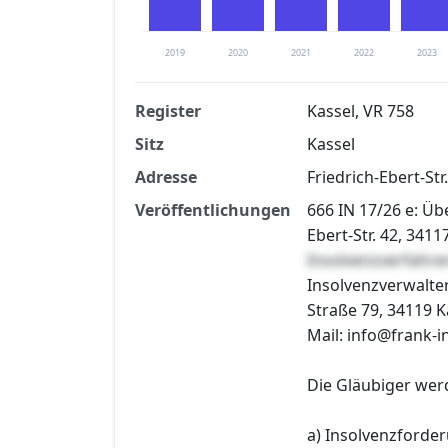
2019
2020
2021
2022
2023
Register
Kassel, VR 758
Sitz
Kassel
Finanzkennzahlen nach kostenloser Regis
Adresse
Friedrich-Ebert-Str
Jetzt kostenlos registrier
Veröffentlichungen
666 IN 17/26 e: Ü
Ebert-Str. 42, 34117
Insolvenzverfahre
Insolvenzverwalter
Straße 79, 34119 K
Mail: info@frank-i
Die Gläubiger wer
a) Insolvenzforder