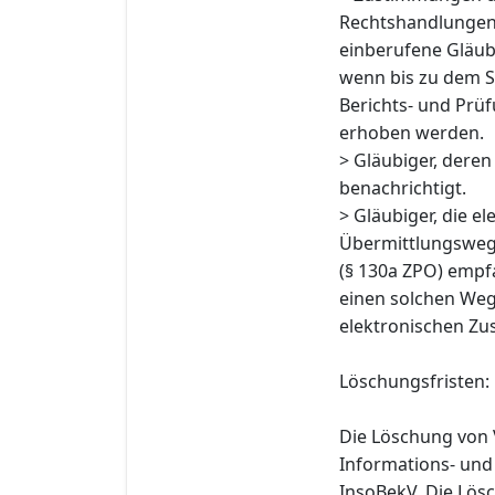
Rechtshandlungen n
einberufene Gläub
wenn bis zu dem St
Berichts- und Prü
erhoben werden.
> Gläubiger, deren
benachrichtigt.
> Gläubiger, die 
Übermittlungswe
(§ 130a ZPO) emp
einen solchen Weg
elektronischen Zus
Löschungsfristen:
Die Löschung von 
Informations- und
InsoBekV. Die Lösc