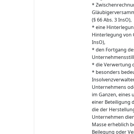
* Zwischenrechnu
Gläubigerversam
(§ 66 Abs. 3 InsO),
* eine Hinterlegu
Hinterlegung von 
InsO),
* den Fortgang des
Unternehmensstill
* die Verwertung d
* besonders bede
Insolvenzverwalte
Unternehmens oder
im Ganzen, eines 
einer Beteiligung
die der Herstellu
Unternehmen diene
Masse erheblich 
Beilegung oder Ve