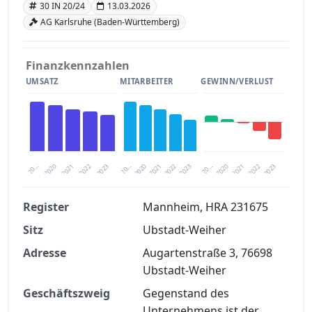
30 IN 20/24
13.03.2026
AG Karlsruhe (Baden-Württemberg)
Finanzkennzahlen
UMSATZ
MITARBEITER
GEWINN/VERLUST
2020
20…
2022
20…
2022
2023
2023
2020
20…
2022
2023
2020
2021
2021
2021
Register
Mannheim, HRA 231675
Sitz
Ubstadt-Weiher
Finanzkennzahlen nach kostenloser
Registrierung verfügbar
Adresse
Augartenstraße 3, 76698
Ubstadt-Weiher
Jetzt kostenlos registrieren
Geschäftszweig
Gegenstand des
Unternehmens ist der