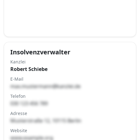
Insolvenzverwalter
Kanzlei
Robert Schiebe
E-Mail
max.mustermann@kanzlei.de
Telefon
030 123 456 789
Adresse
Musterstraße 12, 10115 Berlin
Website
www.example.org