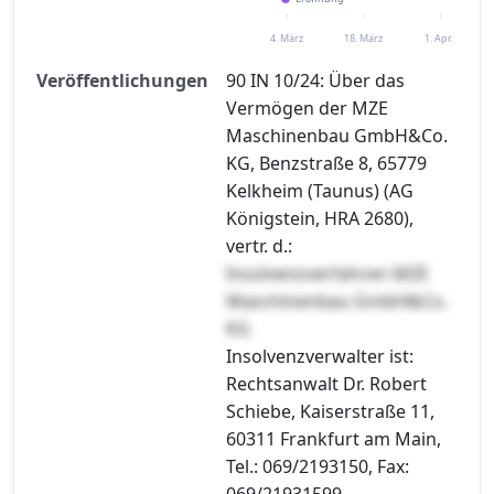
4. März
18. März
1. Apr.
Veröffentlichungen
90 IN 10/24: Über das
Vermögen der MZE
Maschinenbau GmbH&Co.
KG, Benzstraße 8, 65779
Kelkheim (Taunus) (AG
Königstein, HRA 2680),
vertr. d.:
Insolvenzverfahren MZE
Maschinenbau GmbH&Co.
KG
Insolvenzverwalter ist:
Rechtsanwalt Dr. Robert
Schiebe, Kaiserstraße 11,
60311 Frankfurt am Main,
Tel.: 069/2193150, Fax:
069/21931599.