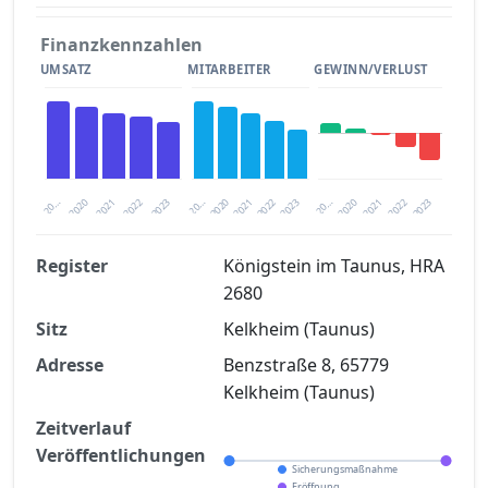
Finanzkennzahlen
UMSATZ
MITARBEITER
GEWINN/VERLUST
2020
20…
2022
20…
2022
2023
2023
2020
20…
2022
2023
2020
2021
2021
2021
Register
Königstein im Taunus, HRA
2680
Finanzkennzahlen nach kostenloser
Sitz
Registrierung verfügbar
Kelkheim (Taunus)
Adresse
Benzstraße 8, 65779
Jetzt kostenlos registrieren
Kelkheim (Taunus)
Zeitverlauf
Veröffentlichungen
Sicherungsmaßnahme
Eröffnung