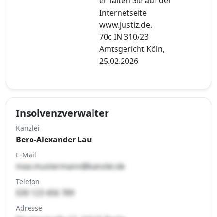
erhalten Sie auf der
Internetseite
www.justiz.de.
70c IN 310/23
Amtsgericht Köln,
25.02.2026
Insolvenzverwalter
Kanzlei
Bero-Alexander Lau
E-Mail
max.mustermann@kanzlei.de
Telefon
030 123 456 789
Adresse