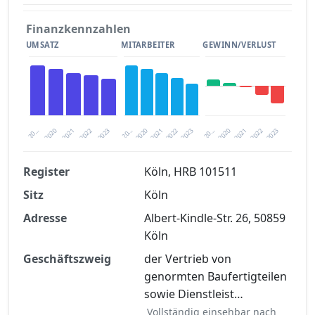
Finanzkennzahlen
UMSATZ
MITARBEITER
GEWINN/VERLUST
2020
20…
2022
20…
2022
2023
2023
2020
20…
2022
2023
2020
2021
2021
2021
Register
Köln, HRB 101511
Sitz
Köln
Finanzkennzahlen nach kostenloser
Registrierung verfügbar
Adresse
Albert-Kindle-Str. 26, 50859
Köln
Jetzt kostenlos registrieren
Geschäftszweig
der Vertrieb von
genormten Baufertigteilen
sowie Dienstleist…
Vollständig einsehbar nach