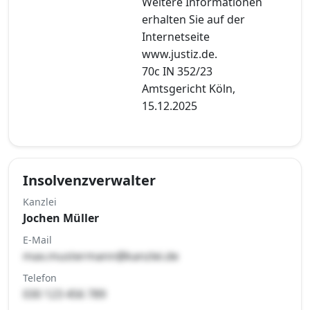
Weitere Informationen
erhalten Sie auf der
Internetseite
www.justiz.de.
70c IN 352/23
Amtsgericht Köln,
15.12.2025
Insolvenzverwalter
Kanzlei
Jochen Müller
E-Mail
max.mustermann@kanzlei.de
Telefon
030 123 456 789