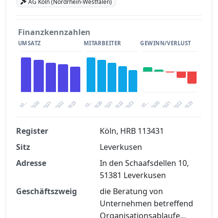
AG Köln (Nordrhein-Westfalen)
Finanzkennzahlen
UMSATZ
MITARBEITER
GEWINN/VERLUST
2020
20…
2022
20…
2022
2023
2023
2020
20…
2022
2023
2020
2021
2021
2021
Register
Köln, HRB 113431
Sitz
Leverkusen
Finanzkennzahlen nach kostenloser
Registrierung verfügbar
Adresse
In den Schaafsdellen 10,
51381 Leverkusen
Jetzt kostenlos registrieren
Geschäftszweig
die Beratung von
Unternehmen betreffend
Organisationsablaufe…