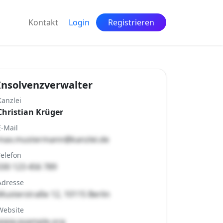
Kontakt
Login
Registrieren
Insolvenzverwalter
Kanzlei
Christian Krüger
E-Mail
max.mustermann@kanzlei.de
Telefon
030 123 456 789
Adresse
Musterstraße 12, 10115 Berlin
Website
www.example.org