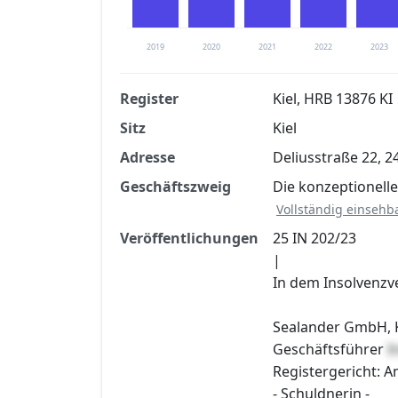
2019
2020
2021
2022
2023
Register
Kiel, HRB 13876 KI
Sitz
Kiel
Finanzkennzahlen nach kostenloser Regis
Adresse
Deliusstraße 22, 2
Jetzt kostenlos registrier
Geschäftszweig
Die konzeptionell
Vollständig einsehb
Veröffentlichungen
25 IN 202/23
|
In dem Insolvenzv
Sealander GmbH, K
Geschäftsführer
I
Registergericht: A
- Schuldnerin -