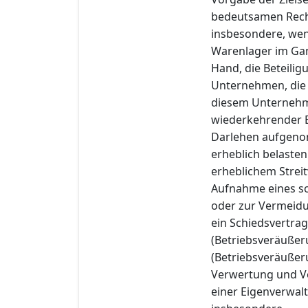
bedeutsamen Rech
insbesondere, wen
Warenlager im Gan
Hand, die Beteili
Unternehmen, die 
diesem Unternehme
wiederkehrender E
Darlehen aufgeno
erheblich belasten
erheblichem Stre
Aufnahme eines so
oder zur Vermeidun
ein Schiedsvertrag
(Betriebsveräußer
(Betriebsveräußer
Verwertung und Ve
einer Eigenverwal