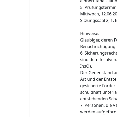
einberufene Gläub
5. Prüfungstermin
Mittwoch, 12.06.20
Sitzungssaal 2, 1. 
Hinweise:
Gläubiger, deren F
Benachrichtigung.
6. Sicherungsrech
sind dem Insolvenz
InsO).
Der Gegenstand an
Art und der Entst
gesicherte Forderu
schuldhaft unterlä
entstehenden Schad
7. Personen, die 
werden aufgeforde