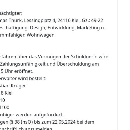
ächtigter:
s Thürk, Lessingplatz 4, 24116 Kiel, Gz.: 49-22
schäftigung: Design, Entwicklung, Marketing u.
hwimmfähigen Wohnwagen
erfahren über das Vermögen der Schuldnerin wird
Zahlungsunfähigkeit und Überschuldung am
5 Uhr eröffnet.
rwalter wird bestellt:
stian Krüger
8 Kiel
810
81100
äubiger werden aufgefordert,
gen (§ 38 InsO) bis zum 22.05.2024 bei dem
 schriftlich anzumelden.