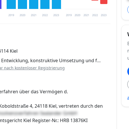
2019
2020
2021
2022
2023
2019
2020
2021
2022
2023
trierung verfügbar
4114 Kiel
en
e Entwicklung, konstruktive Umsetzung und f…
ar nach kostenloser Registrierung
erfahren über das Vermögen d.
oboldstraße 4, 24118 Kiel, vertreten durch den
nsolvenzverfahren Sealander GmbH
mtsgericht Kiel Register-Nr.: HRB 13876KI