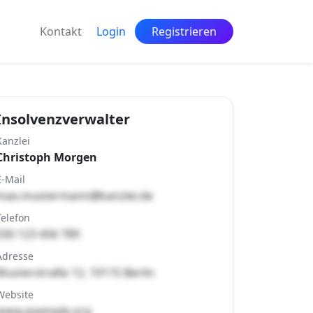
Kontakt
Login
Registrieren
Insolvenzverwalter
Kanzlei
Christoph Morgen
E-Mail
max.mustermann@kanzlei.de
Telefon
030 123 456 789
Adresse
Musterstraße 12, 10115 Berlin
Website
www.example.org