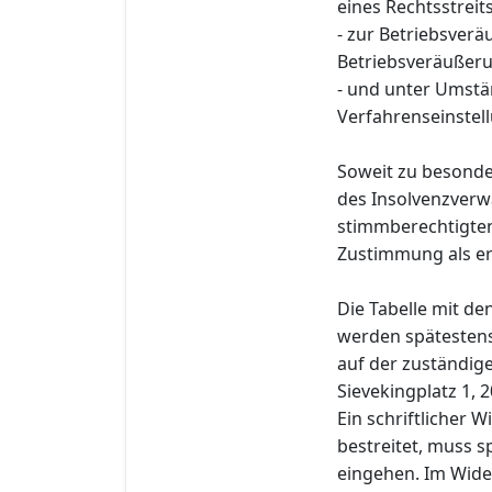
eines Rechtsstreit
- zur Betriebsver
Betriebsveräußeru
- und unter Umstä
Verfahrenseinstel
Soweit zu besond
des Insolvenzverw
stimmberechtigten 
Zustimmung als erte
Die Tabelle mit d
werden spätestens 
auf der zuständig
Sievekingplatz 1, 
Ein schriftlicher 
bestreitet, muss s
eingehen. Im Wide