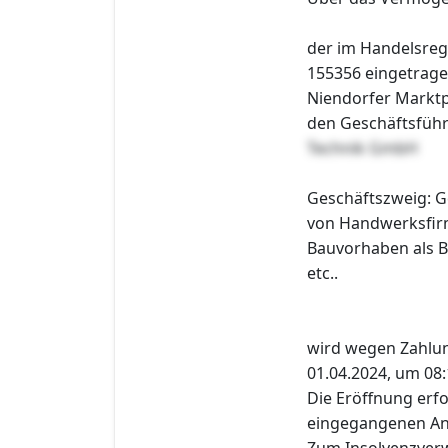
der im Handelsreg
155356 eingetrag
Niendorfer Marktp
den Geschäftsfüh
Technik GmbH
Geschäftszweig: G
von Handwerksfir
Bauvorhaben als B
etc..
wird wegen Zahlu
01.04.2024, um 08:
Die Eröffnung erfo
eingegangenen Ant
Zum Insolvenzverw