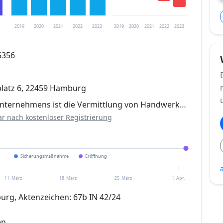
2019
2020
2021
2022
2023
2019
2020
2021
2022
2023
5356
trierung verfügbar
latz 6, 22459 Hamburg
en
nternehmens ist die Vermittlung von Handwerk…
ar nach kostenloser Registrierung
Sicherungsmaßnahme
Eröffnung
11. März
18. März
25. März
1. Apr.
rg, Aktenzeichen: 67b IN 42/24
en