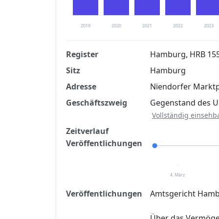
2019
2020
2021
2022
2023
Register
Hamburg, HRB 15
Sitz
Hamburg
Finanzkennzahlen nach kostenloser Regis
Adresse
Niendorfer Marktp
Jetzt kostenlos registrier
Geschäftszweig
Gegenstand des U
Vollständig einsehb
Zeitverlauf
Veröffentlichungen
4. März
Veröffentlichungen
Amtsgericht Hambu
Über das Vermög