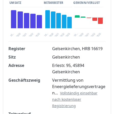
UMSATZ
MITARBEITER
GEWINN/VERLUST
2020
20…
2022
20…
2022
2023
2023
2020
20…
2022
2023
2020
2021
2021
2021
Register
Gelsenkirchen, HRB 16619
Sitz
Gelsenkirchen
Finanzkennzahlen nach kostenloser
Registrierung verfügbar
Adresse
Erlestr. 95, 45894
Gelsenkirchen
Jetzt kostenlos registrieren
Geschäftszweig
Vermittlung von
Eneergielieferungsvertrage
n…
Vollständig einsehbar
nach kostenloser
Registrierung
Zeitverlauf