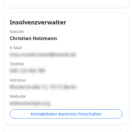
Insolvenzverwalter
Kanzlei
Christian Holzmann
E-Mail
max.mustermann@kanzlei.de
Telefon
030 123 456 789
Adresse
Musterstraße 12, 10115 Berlin
Website
www.example.org
Kontaktdaten kostenlos freischalten