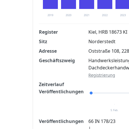
2019
2020
2021
2022
2023
Register
Kiel, HRB 18673 KI
Sitz
Norderstedt
Finanzkennzahlen nach kostenloser Regis
Adresse
Oststraße 108, 22
Jetzt kostenlos registrier
Geschäftszweig
Handwerksleistun
Dachdeckerhand
Registrierung
Zeitverlauf
Veröffentlichungen
5. Feb.
Veröffentlichungen
66 IN 178/23
|