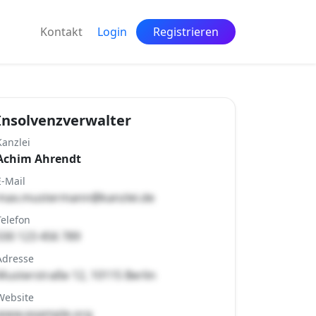
Kontakt
Login
Registrieren
Insolvenzverwalter
Kanzlei
Achim Ahrendt
E-Mail
max.mustermann@kanzlei.de
Telefon
030 123 456 789
Adresse
Musterstraße 12, 10115 Berlin
Website
www.example.org