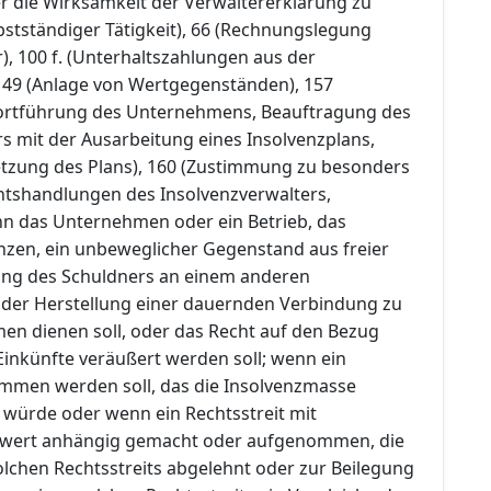
r die Wirksamkeit der Verwaltererklärung zu
stständiger Tätigkeit), 66 (Rechnungslegung
), 100 f. (Unterhaltszahlungen aus der
149 (Anlage von Wertgegenständen), 157
 Fortführung des Unternehmens, Beauftragung des
s mit der Ausarbeitung eines Insolvenzplans,
etzung des Plans), 160 (Zustimmung zu besonders
tshandlungen des Insolvenzverwalters,
n das Unternehmen oder ein Betrieb, das
zen, ein unbeweglicher Gegenstand aus freier
gung des Schuldners an einem anderen
der Herstellung einer dauernden Verbindung zu
n dienen soll, oder das Recht auf den Bezug
inkünfte veräußert werden soll; wenn ein
mmen werden soll, das die Insolvenzmasse
 würde oder wenn ein Rechtsstreit mit
itwert anhängig gemacht oder aufgenommen, die
lchen Rechtsstreits abgelehnt oder zur Beilegung