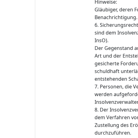
Hinweise:
Gläubiger, deren F
Benachrichtigung.
6. Sicherungsrech
sind dem Insolvenz
InsO).
Der Gegenstand an
Art und der Entst
gesicherte Forderu
schuldhaft unterlä
entstehenden Schad
7. Personen, die 
werden aufgeforde
Insolvenzverwalter 
8. Der Insolvenzve
dem Verfahren vo
Zustellung des Er
durchzuführen.