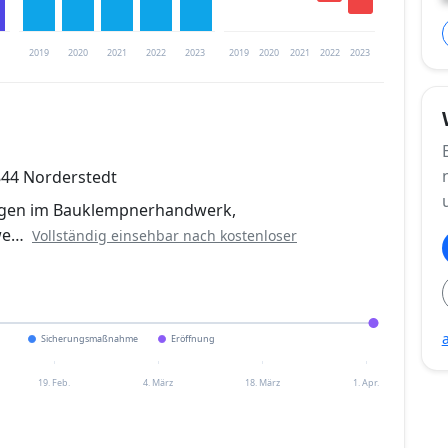
2019
2020
2021
2022
2023
2019
2020
2021
2022
2023
trierung verfügbar
844 Norderstedt
en
gen im Bauklempnerhandwerk,
we…
Vollständig einsehbar nach kostenloser
Sicherungsmaßnahme
Eröffnung
19. Feb.
4. März
18. März
1. Apr.