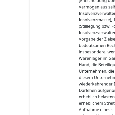
(Entscheidung übe
Vermögen aus selb
Insolvenzverwalter
Insolvenzmasse), 
(Stilllegung bzw.
Insolvenzverwalter
Vorgabe der Ziels
bedeutsamen Rech
insbesondere, wen
Warenlager im Gan
Hand, die Beteili
Unternehmen, die 
diesem Unternehme
wiederkehrender E
Darlehen aufgeno
erheblich belasten
erheblichem Stre
Aufnahme eines so