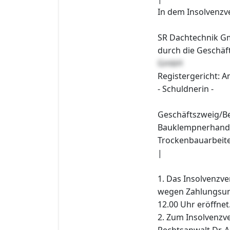
In dem Insolvenzv
SR Dachtechnik Gm
durch die Geschäf
GmbH
Registergericht: A
- Schuldnerin -
Geschäftszweig/B
Bauklempnerhand
Trockenbauarbeit
|
1. Das Insolvenzv
wegen Zahlungsun
12.00 Uhr eröffnet
2. Zum Insolvenzve
Rechtsanwalt Dr. 