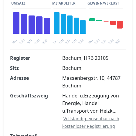
UMSATZ
MITARBEITER
GEWINN/VERLUST
2020
20…
2022
20…
2022
2023
2023
2020
20…
2022
2023
2020
2021
2021
2021
Register
Bochum, HRB 20105
Sitz
Bochum
Finanzkennzahlen nach kostenloser
Registrierung verfügbar
Adresse
Massenbergstr. 10, 44787
Bochum
Jetzt kostenlos registrieren
Geschäftszweig
Handel u.Erzeugung von
Energie, Handel
u.Transport von Heizk…
Vollständig einsehbar nach
kostenloser Registrierung
Zeitverlauf