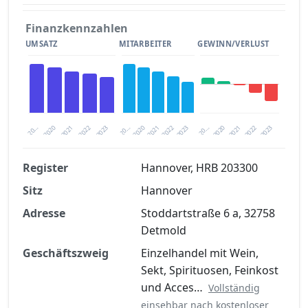
Finanzkennzahlen
UMSATZ
MITARBEITER
GEWINN/VERLUST
2023
2020
2020
20…
2022
2023
20…
2022
2021
2021
20…
2020
2021
2022
2023
Register
Hannover, HRB 203300
Sitz
Hannover
Finanzkennzahlen nach kostenloser
Registrierung verfügbar
Adresse
Stoddartstraße 6 a, 32758
Detmold
Jetzt kostenlos registrieren
Geschäftszweig
Einzelhandel mit Wein,
Sekt, Spirituosen, Feinkost
und Acces…
Vollständig
einsehbar nach kostenloser