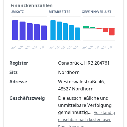
Finanzkennzahlen
UMSATZ
MITARBEITER
GEWINN/VERLUST
2020
20…
2022
20…
2022
2023
2023
2020
20…
2022
2023
2020
2021
2021
2021
Register
Osnabrück, HRB 204761
Sitz
Nordhorn
Finanzkennzahlen nach kostenloser
Registrierung verfügbar
Adresse
Westerwaldstraße 46,
48527 Nordhorn
Jetzt kostenlos registrieren
Geschäftszweig
Die ausschließliche und
unmittelbare Verfolgung
gemeinnützig…
Vollständig
einsehbar nach kostenloser
Registrierung