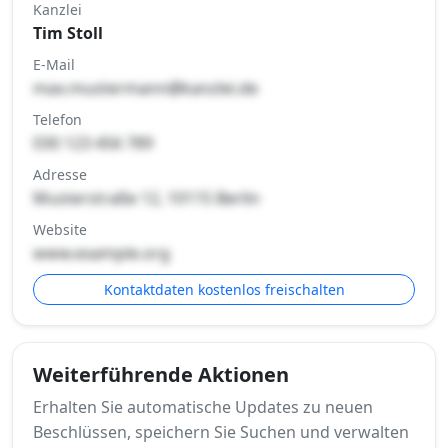
Kanzlei
Tim Stoll
E-Mail
max.mustermann@kanzlei.de
Telefon
030 123 456 789
Adresse
Musterstraße 12, 10115 Berlin
Website
www.example.org
Kontaktdaten kostenlos freischalten
Weiterführende Aktionen
Erhalten Sie automatische Updates zu neuen
Beschlüssen, speichern Sie Suchen und verwalten