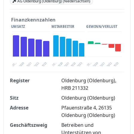
AG Oldenburg (Oldenburg) (Niedersachsen)
Finanzkennzahlen
UMSATZ
MITARBEITER
GEWINN/VERLUST
2020
20…
2022
20…
2022
2023
2023
2020
20…
2022
2023
2020
2021
2021
2021
Register
Oldenburg (Oldenburg),
HRB 211332
Finanzkennzahlen nach kostenloser
Sitz
Registrierung verfügbar
Oldenburg (Oldenburg)
Adresse
Pfauenstraße 4, 26135
Jetzt kostenlos registrieren
Oldenburg (Oldenburg)
Geschäftszweig
Betreiben und
Unterstützen von