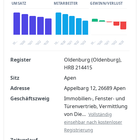
UMSATZ
MITARBEITER
GEWINN/VERLUST
2020
20…
2022
20…
2022
2023
2023
2020
20…
2022
2023
2020
2021
2021
2021
Register
Oldenburg (Oldenburg),
HRB 214415
Finanzkennzahlen nach kostenloser
Sitz
Registrierung verfügbar
Apen
Adresse
Appelbarg 12, 26689 Apen
Jetzt kostenlos registrieren
Geschäftszweig
Immobilien-, Fenster- und
Türenvertrieb, Vermittlung
von Die…
Vollständig
einsehbar nach kostenloser
Registrierung
Zeitverlauf