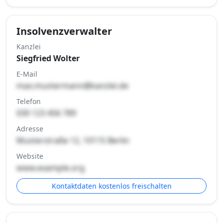
Insolvenzverwalter
Kanzlei
Siegfried Wolter
E-Mail
max.mustermann@kanzlei.de
Telefon
030 123 456 789
Adresse
Musterstraße 12, 10115 Berlin
Website
www.example.org
Kontaktdaten kostenlos freischalten