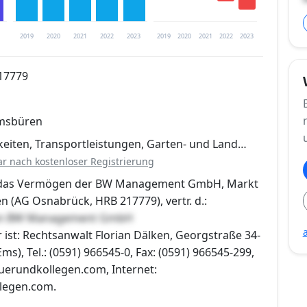
2019
2020
2021
2022
2023
2019
2020
2021
2022
2023
17779
trierung verfügbar
Emsbüren
en
iten, Transportleistungen, Garten- und Land…
ar nach kostenloser Registrierung
r das Vermögen der BW Management GmbH, Markt
 (AG Osnabrück, HRB 217779), vertr. d.:
ren BW Management GmbH
 ist: Rechtsanwalt Florian Dälken, Georgstraße 34-
ms), Tel.: (0591) 966545-0, Fax: (0591) 966545-299,
uerundkollegen.com, Internet:
legen.com.