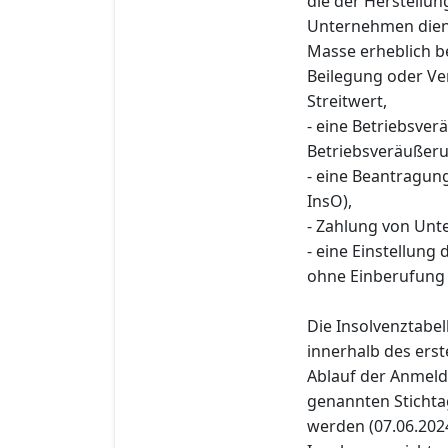
die der Herstellu
Unternehmen diene
Masse erheblich 
Beilegung oder Ve
Streitwert,
- eine Betriebsver
Betriebsveräußerun
- eine Beantragun
InsO),
- Zahlung von Unte
- eine Einstellung
ohne Einberufung
Die Insolvenztabe
innerhalb des erst
Ablauf der Anmeld
genannten Stichtag
werden (07.06.2024)