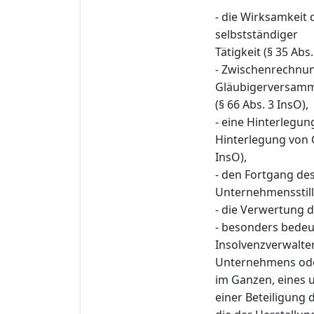
- die Wirksamkeit
selbstständiger
Tätigkeit (§ 35 Abs.
- Zwischenrechnu
Gläubigerversam
(§ 66 Abs. 3 InsO),
- eine Hinterlegu
Hinterlegung von 
InsO),
- den Fortgang des 
Unternehmensstill
- die Verwertung d
- besonders bede
Insolvenzverwalte
Unternehmens oder
im Ganzen, eines 
einer Beteiligung