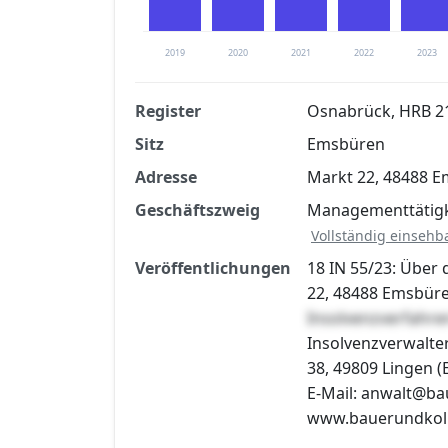
2019
2020
2021
2022
2023
Register
Osnabrück, HRB 2
Sitz
Emsbüren
Finanzkennzahlen nach kostenloser Regis
Adresse
Markt 22, 48488 
Jetzt kostenlos registrier
Geschäftszweig
Managementtätigke
Vollständig einsehb
Veröffentlichungen
18 IN 55/23: Übe
22, 48488 Emsbüren
Insolvenzverfah
Insolvenzverwalter
38, 49809 Lingen (E
E-Mail: anwalt@ba
www.bauerundkol