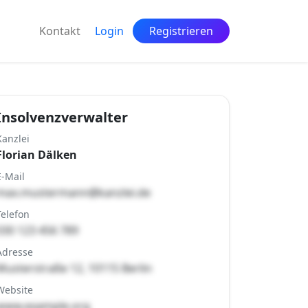
Kontakt
Login
Registrieren
Insolvenzverwalter
Kanzlei
Florian Dälken
E-Mail
max.mustermann@kanzlei.de
Telefon
030 123 456 789
Adresse
Musterstraße 12, 10115 Berlin
Website
www.example.org