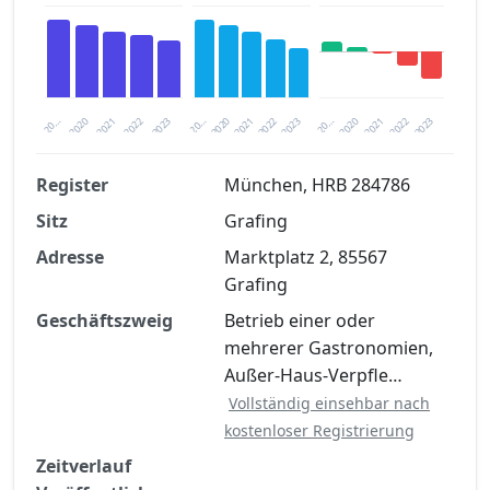
2020
20…
2022
20…
2022
2023
2023
2020
20…
2022
2023
2020
2021
2021
2021
Register
München, HRB 284786
Sitz
Grafing
Finanzkennzahlen nach kostenloser
Registrierung verfügbar
Adresse
Marktplatz 2, 85567
Grafing
Jetzt kostenlos registrieren
Geschäftszweig
Betrieb einer oder
mehrerer Gastronomien,
Außer-Haus-Verpfle…
Vollständig einsehbar nach
kostenloser Registrierung
Zeitverlauf