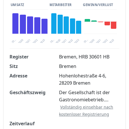
UMSATZ
MITARBEITER
GEWINN/VERLUST
2020
20…
2022
20…
2022
2023
2023
2020
20…
2022
2023
2020
2021
2021
2021
Register
Bremen, HRB 30601 HB
Sitz
Bremen
Finanzkennzahlen nach kostenloser
Registrierung verfügbar
Adresse
Hohenlohestraße 4-6,
28209 Bremen
Jetzt kostenlos registrieren
Geschäftszweig
Der Gesellschaft ist der
Gastronomiebetrieb.…
Vollständig einsehbar nach
kostenloser Registrierung
Zeitverlauf