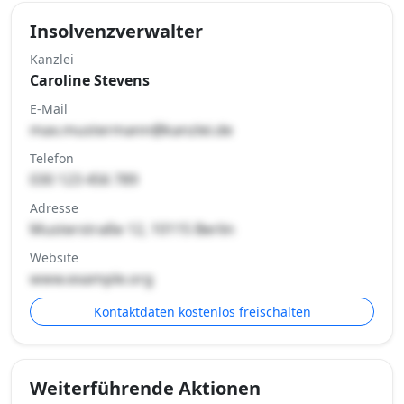
Insolvenzverwalter
Kanzlei
Caroline Stevens
E-Mail
max.mustermann@kanzlei.de
Telefon
030 123 456 789
Adresse
Musterstraße 12, 10115 Berlin
Website
www.example.org
Kontaktdaten kostenlos freischalten
Weiterführende Aktionen