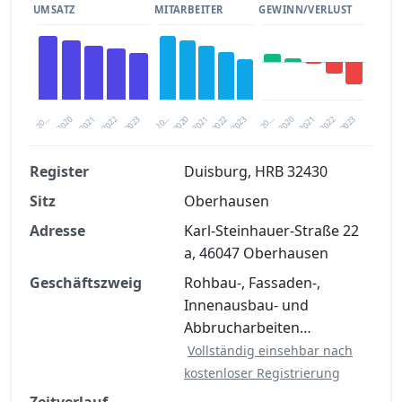
UMSATZ
MITARBEITER
GEWINN/VERLUST
2020
20…
2022
20…
2022
2023
2023
2020
20…
2022
2023
2020
2021
2021
2021
Register
Duisburg, HRB 32430
Sitz
Oberhausen
Finanzkennzahlen nach kostenloser
Registrierung verfügbar
Adresse
Karl-Steinhauer-Straße 22
a, 46047 Oberhausen
Jetzt kostenlos registrieren
Geschäftszweig
Rohbau-, Fassaden-,
Innenausbau- und
Abbrucharbeiten…
Vollständig einsehbar nach
kostenloser Registrierung
Zeitverlauf