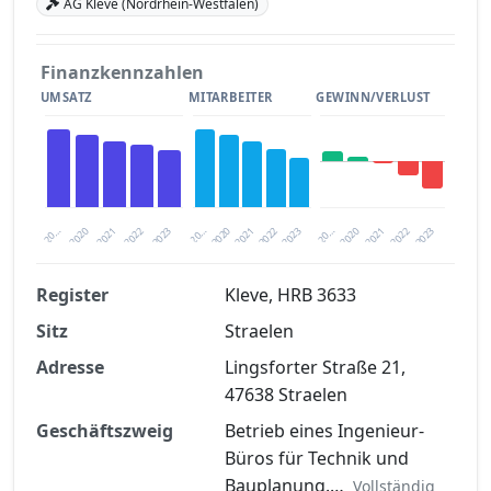
AG Kleve (Nordrhein-Westfalen)
Finanzkennzahlen
UMSATZ
MITARBEITER
GEWINN/VERLUST
2020
20…
2022
20…
2022
2023
2023
2020
20…
2022
2023
2020
2021
2021
2021
Register
Kleve, HRB 3633
Sitz
Straelen
Finanzkennzahlen nach kostenloser
Registrierung verfügbar
Adresse
Lingsforter Straße 21,
47638 Straelen
Jetzt kostenlos registrieren
Geschäftszweig
Betrieb eines Ingenieur-
Büros für Technik und
Bauplanung.…
Vollständig