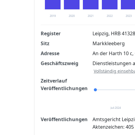
2019
2020
2021
2022
2023
Register
Leipzig, HRB 4132
Sitz
Markkleeberg
Finanzkennzahlen nach kostenloser Regis
Adresse
An der Harth 10 c
Jetzt kostenlos registrier
Geschäftszweig
Dienstleistungen 
Vollständig einsehb
Zeitverlauf
Veröffentlichungen
Juli 2024
Veröffentlichungen
Amtsgericht Leipzi
Aktenzeichen: 405