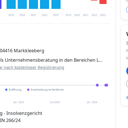
2019
2020
2021
2022
2023
2019
2020
2021
2022
2023
8
trierung verfügbar
, 04416 Markkleeberg
en
als Unternehmensberatung in den Bereichen L…
ar nach kostenloser Registrierung
Eröffnung
Entscheidung im Verfahren
Jan. 2025
Juli 2025
Jan. 2026
g - Insolvenzgericht
 IN 266/24