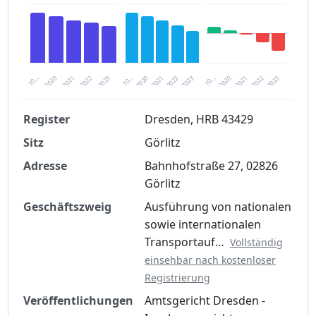
2020
20…
2022
20…
2022
2023
2023
2020
20…
2022
2023
2020
2021
2021
2021
Register
Dresden, HRB 43429
Sitz
Görlitz
Finanzkennzahlen nach kostenloser
Registrierung verfügbar
Adresse
Bahnhofstraße 27, 02826
Görlitz
Jetzt kostenlos registrieren
Geschäftszweig
Ausführung von nationalen
sowie internationalen
Transportauf…
Vollständig
einsehbar nach kostenloser
Registrierung
Veröffentlichungen
Amtsgericht Dresden -