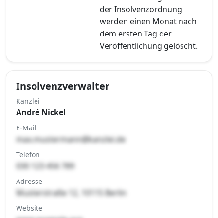
der Insolvenzordnung
werden einen Monat nach
dem ersten Tag der
Veröffentlichung gelöscht.
Insolvenzverwalter
Kanzlei
André Nickel
E-Mail
max.mustermann@kanzlei.de
Telefon
030 123 456 789
Adresse
Musterstraße 12, 10115 Berlin
Website