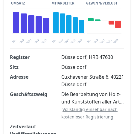
UMSATZ
MITARBEITER
GEWINN/VERLUST
2020
20…
2022
20…
2022
2023
2023
2020
20…
2022
2023
2020
2021
2021
2021
Register
Düsseldorf, HRB 47630
Sitz
Düsseldorf
Finanzkennzahlen nach kostenloser
Registrierung verfügbar
Adresse
Cuxhavener Straße 6, 40221
Düsseldorf
Jetzt kostenlos registrieren
Geschäftszweig
Die Bearbeitung von Holz-
und Kunststoffen aller Art…
Vollständig einsehbar nach
kostenloser Registrierung
Zeitverlauf
Veröffentlichungen