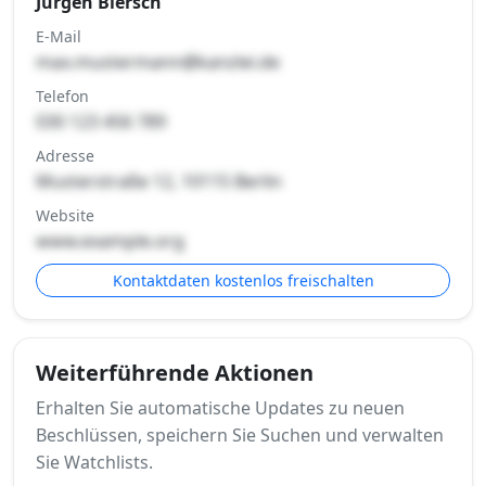
Jürgen Blersch
E-Mail
max.mustermann@kanzlei.de
Telefon
030 123 456 789
Adresse
Musterstraße 12, 10115 Berlin
Website
www.example.org
Kontaktdaten kostenlos freischalten
Weiterführende Aktionen
Erhalten Sie automatische Updates zu neuen
Beschlüssen, speichern Sie Suchen und verwalten
Sie Watchlists.