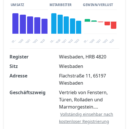
UMSATZ
MITARBEITER
GEWINN/VERLUST
2020
20…
2022
20…
2022
2023
2023
2020
20…
2022
2023
2020
2021
2021
2021
Register
Wiesbaden, HRB 4820
Sitz
Wiesbaden
Finanzkennzahlen nach kostenloser
Registrierung verfügbar
Adresse
Flachstraße 11, 65197
Wiesbaden
Jetzt kostenlos registrieren
Geschäftszweig
Vertrieb von Fenstern,
Türen, Rolladen und
Marmorgestein.…
Vollständig einsehbar nach
kostenloser Registrierung