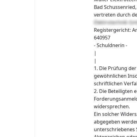
Bad Schussenried,
vertreten durch d
Elektrotechnik G
Registergericht: A
640957
- Schuldnerin -
|
|
1. Die Prüfung der
gewöhnlichen Inso
schriftlichen Verf
2. Die Beteiligten
Forderungsanmeldu
widersprechen.
Ein solcher Widers
abgegeben werden
unterschriebenes
Aktenzeichen oder