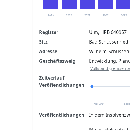
2019
2020
2021
2022
2023
Register
Ulm, HRB 640957
Sitz
Bad Schussenried
Finanzkennzahlen nach kostenloser Regis
Adresse
Wilhelm-Schussen-
Jetzt kostenlos registrier
Geschäftszweig
Entwicklung, Plan
Vollständig einsehb
Zeitverlauf
Veröffentlichungen
Mai 2024
Sept
Veröffentlichungen
In dem Insolvenzv
Müller Elektrotec