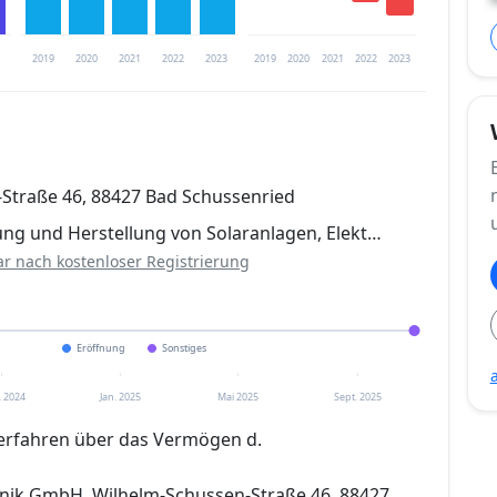
2019
2020
2021
2022
2023
2019
2020
2021
2022
2023
trierung verfügbar
Straße 46, 88427 Bad Schussenried
en
ung und Herstellung von Solaranlagen, Elekt…
ar nach kostenloser Registrierung
Eröffnung
Sonstiges
. 2024
Jan. 2025
Mai 2025
Sept. 2025
erfahren über das Vermögen d.
hnik GmbH, Wilhelm-Schussen-Straße 46, 88427