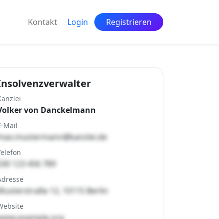
Kontakt
Login
Registrieren
Insolvenzverwalter
Kanzlei
Volker von Danckelmann
E-Mail
max.mustermann@kanzlei.de
Telefon
030 123 456 789
Adresse
Musterstraße 12, 10115 Berlin
Website
www.example.org