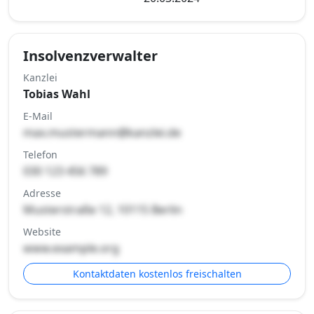
Insolvenzverwalter
Kanzlei
Tobias Wahl
E-Mail
max.mustermann@kanzlei.de
Telefon
030 123 456 789
Adresse
Musterstraße 12, 10115 Berlin
Website
www.example.org
Kontaktdaten kostenlos freischalten