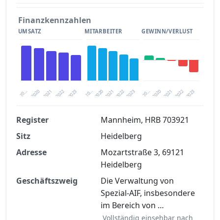
Finanzkennzahlen
UMSATZ
MITARBEITER
GEWINN/VERLUST
2020
20…
2022
20…
2022
2023
2023
2020
20…
2022
2023
2020
2021
2021
2021
Register
Mannheim, HRB 703921
Sitz
Heidelberg
Finanzkennzahlen nach kostenloser
Registrierung verfügbar
Adresse
Mozartstraße 3, 69121
Heidelberg
Jetzt kostenlos registrieren
Geschäftszweig
Die Verwaltung von
Spezial-AIF, insbesondere
im Bereich von …
Vollständig einsehbar nach