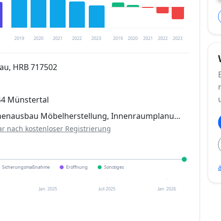
2019
2020
2021
2022
2023
2019
2020
2021
2022
2023
gau, HRB 717502
trierung verfügbar
44 Münstertal
en
Innenausbau Möbelherstellung, Innenraumplanu…
ar nach kostenloser Registrierung
Sicherungsmaßnahme
Eröffnung
Sonstiges
Jan. 2025
Juli 2025
Jan. 2026