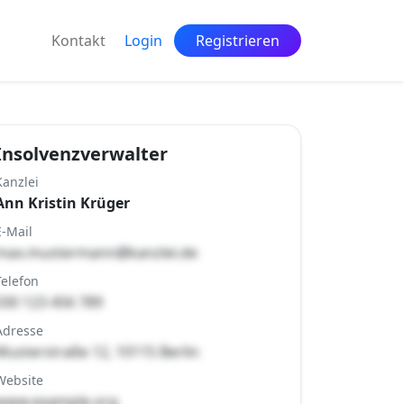
Kontakt
Login
Registrieren
Insolvenzverwalter
Kanzlei
Ann Kristin Krüger
E-Mail
max.mustermann@kanzlei.de
Telefon
030 123 456 789
Adresse
Musterstraße 12, 10115 Berlin
Website
www.example.org