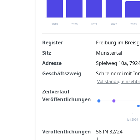
2019
2020
2021
2022
2023
Register
Freiburg im Breis
Sitz
Münstertal
Finanzkennzahlen nach kostenloser Regis
Adresse
Spielweg 10a, 792
Jetzt kostenlos registrier
Geschäftszweig
Schreinerei mit 
Vollständig einsehb
Zeitverlauf
Veröffentlichungen
Juli 2024
Veröffentlichungen
58 IN 32/24
|