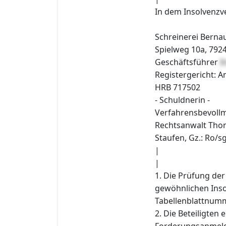
In dem Insolvenzv
Schreinerei Bernau
Spielweg 10a, 792
Geschäftsführer
I
Registergericht: A
HRB 717502
- Schuldnerin -
Verfahrensbevollm
Rechtsanwalt Thom
Staufen, Gz.: Ro/s
|
|
1. Die Prüfung der
gewöhnlichen Inso
Tabellenblattnumme
2. Die Beteiligten
Forderungsanmeldu