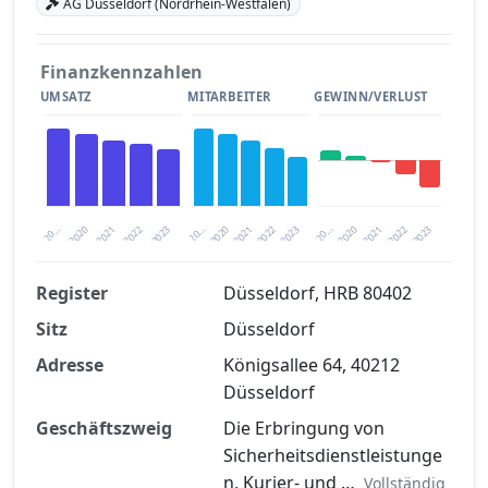
AG Düsseldorf (Nordrhein-Westfalen)
Finanzkennzahlen
UMSATZ
MITARBEITER
GEWINN/VERLUST
2020
20…
2022
20…
2022
2023
2023
2020
20…
2022
2023
2020
2021
2021
2021
Register
Düsseldorf, HRB 80402
Sitz
Düsseldorf
Finanzkennzahlen nach kostenloser
Registrierung verfügbar
Adresse
Königsallee 64, 40212
Düsseldorf
Jetzt kostenlos registrieren
Geschäftszweig
Die Erbringung von
Sicherheitsdienstleistunge
n, Kurier- und …
Vollständig