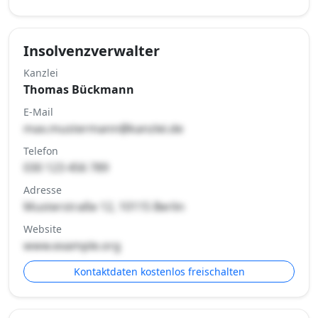
Insolvenzverwalter
Kanzlei
Thomas Bückmann
E-Mail
max.mustermann@kanzlei.de
Telefon
030 123 456 789
Adresse
Musterstraße 12, 10115 Berlin
Website
www.example.org
Kontaktdaten kostenlos freischalten