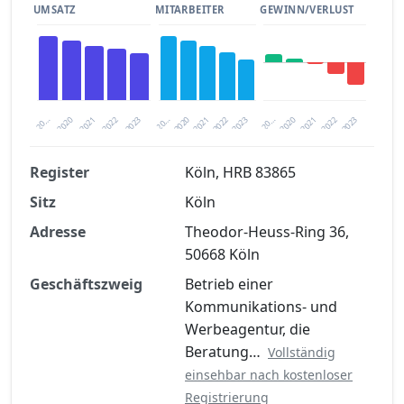
UMSATZ
MITARBEITER
GEWINN/VERLUST
2020
20…
2022
20…
2022
2023
2023
2020
20…
2022
2023
2020
2021
2021
2021
Register
Köln, HRB 83865
Sitz
Köln
Finanzkennzahlen nach kostenloser
Registrierung verfügbar
Adresse
Theodor-Heuss-Ring 36,
50668 Köln
Jetzt kostenlos registrieren
Geschäftszweig
Betrieb einer
Kommunikations- und
Werbeagentur, die
Beratung…
Vollständig
einsehbar nach kostenloser
Registrierung